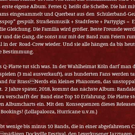
s erste eigene Album. Fettes Q heißt die Scheibe. Die hat mi
eams eingesammelt und Querbeat aus den Schülerband-Gez
sspop“ gespült. Straßenmusik + Stadtfeste + Partygigs = E
t die Gleichung. Die Familia wird größer. Beste Freunde wer
und die Gang, die sonst nur mit der Band zum Feiern rum
l in der Road-Crew wieder. Und sie alle hängen da bis heute
ie Bestimmung.
s Q-Platte tut sich was. In der Wahlheimat Köln darf man d
spielen (3 mal ausverkauft), aus hunderten Fans werden t
band für BrassNerds ein kleines Phänomen, das unstoppab
. 2 Jahre später, 2018, kommt das nächste Album: Randale
a verschafft der Band eine Top 10 Erfahrung. Die Platte ste
hen Albumcharts ein. Mit den Konsequenzen dieses Releas
l-Bookings! (Lollapalooza, Hurricane u.v.m.)
gibt wenige bis minus 10 Bands, die in einer abgefahrenen 
mäßigen Dockville Festival, den Leverkusener Jazztagen,