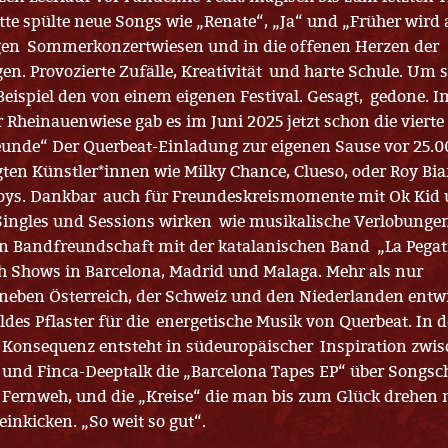
tte spülte neue Songs wie „Renate“, „Ja“ und „Früher wird a
igen Sommerkonzertwiesen und in die offenen Herzen der
gen. Provozierte Zufälle, Kreativität und harte Schule. Um
Beispiel den von einem eigenen Festival. Gesagt, gedone. 
 Rheinauenwiese gab es im Juni 2025 jetzt schon die viert
unde“ Der Querbeat-Einladung zur eigenen Sause vor 25.00
en Künstler*innen wie Milky Chance, Clueso, oder Roy Bia
oys. Dankbar auch für Freundeskreismomente mit Ok Kid 
ngles und Sessions wirken wie musikalische Verlobungen
en Bandfreundschaft mit der katalanischen Band „La Pegat
h Shows in Barcelona, Madrid und Malaga. Mehr als nur
neben Österreich, der Schweiz und den Niederlanden entwi
ldes Pflaster für die energetische Musik von Querbeat. In d
 Konsequenz entsteht in südeuropäischer Inspiration zwi
und Finca-Deeptalk die „Barcelona Tapes EP“ über Songsc
Fernweh, und die „Kreise“ die man bis zum Glück drehen
einkicken. „So weit so gut“.