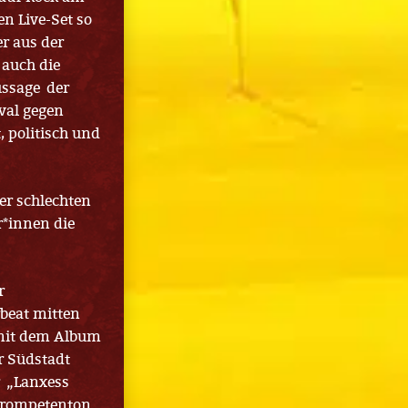
n Live-Set so
r aus der
 auch die
ussage der
ival gegen
 politisch und
er schlechten
r*innen die
r
beat mitten
 mit dem Album
r Südstadt
r „Lanxess
Trompetenton.