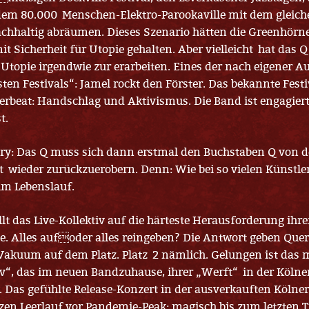
dem 80.000 Menschen-Elektro-Parookaville mit dem gleiche
chhaltig abräumen. Dieses Szenario hätten die Greenhörne
t Sicherheit für Utopie gehalten. Aber vielleicht hat das Q
h Utopie irgendwie zur erarbeiten. Eines der nach eigener A
ten Festivals“: Jamel rockt den Förster. Das bekannte Fest
rbeat: Handschlag und Aktivismus. Die Band ist engagiert,
t.
ory: Das Q muss sich dann erstmal den Buchstaben Q von d
t wieder zurückzuerobern. Denn: Wie bei so vielen Künstle
im Lebenslauf.
llt das Live-Kollektiv auf die härteste Herausforderung ihre
. Alles aufoder alles reingeben? Die Antwort geben Quer
akuum auf dem Platz. Platz 2 nämlich. Gelungen ist das
iv“, das im neuen Bandzuhause, ihrer „Werft“ in der Kölne
. Das gefühlte Release-Konzert in der ausverkauften Kölne
zen Leerlauf vor Pandemie-Peak: magisch bis zum letzten 