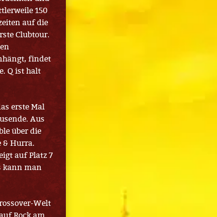
ttlerweile 150
eiten auf die
rste Clubtour.
den
hängt, findet
. Q ist halt
as erste Mal
ausende. Aus
le über die
 & Hurra.
igt auf Platz 7
es kann man
Crossover-Welt
 auf Rock am