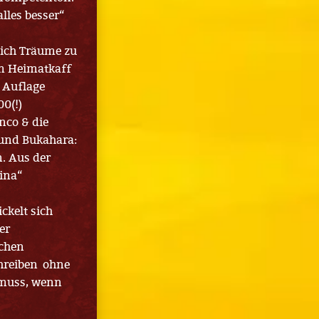
lles besser“
 sich Träume zu
Im Heimatkaff
e Auflage
0(!)
nco & die
und Bukahara:
. Aus der
ina“
ckelt sich
er
schen
hreiben ohne
 muss, wenn