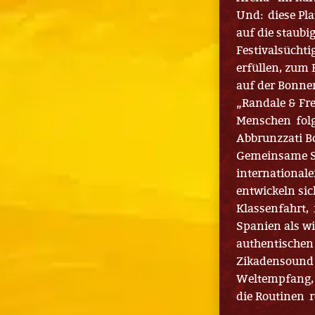
Und: diese Pla
auf die staub
Festivalsüchti
erfüllen, zum 
auf der Bonner
„Randale & Fre
Menschen folgt
Abbrunzzati B
Gemeinsame Si
international
entwickeln sic
Klassenfahrt, 
Spanien als wi
authentischen
Zikadensound 
Weltempfang, 
die Routinen r