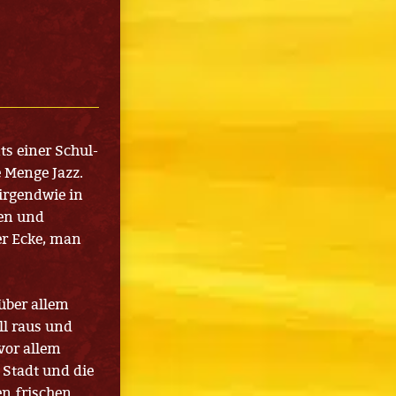
nts einer Schul-
e Menge Jazz.
 irgendwie in
nen und
er Ecke, man
über allem
ll raus und
vor allem
e Stadt und die
en frischen