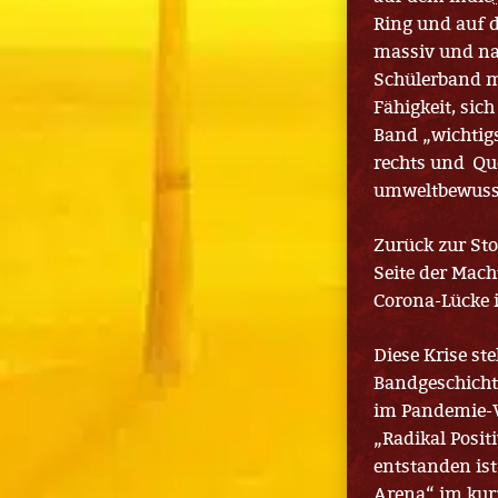
Ring und auf 
massiv und na
Schülerband mi
Fähigkeit, sic
Band „wichtigs
rechts und Que
umweltbewuss
Zurück zur St
Seite der Mach
Corona-Lücke 
Diese Krise ste
Bandgeschichte
im Pandemie-V
„Radikal Posit
entstanden ist
Arena“ im kur