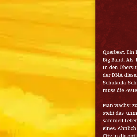
Querbeat: Ein K
Big Band. Als 
In den Überstu
der DNA diese
Schulaula-Sch
muss die Fest
Man wächst zu
steht das unmi
sammelt Leben 
eines: Ähnlich
City in die op