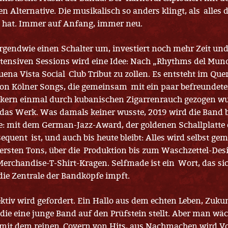
n Alternative. Die musikalisch so anders klingt, als alles
rt hat. Immer auf Anfang, immer neu.
irgendwie einen Schalter um, investiert noch mehr Zeit un
ntensiven Sessions wird eine Idee: Nach „Rhythms del Mund
uena Vista Social Club Tribut zu zollen. Es entsteht im Qu
ion Kölner Songs, die gemeinsam mit ein paar befreundete
rn einmal durch kubanischen Zigarrenrauch gezogen wu
 das Werk. Was damals keiner wusste, 2019 wird die Band 
te: mit dem German-Jazz-Award, der goldenen Schallplatte
equent ist, und auch bis heute bleibt: Alles wird selbst g
ersten Tons, über die Produktion bis zum Waschzettel-Des
erchandise-T-Shirt-Kragen. Selfmade ist ein Wort, das si
ie Zentrale der Bandköpfe impft.
ektiv wird gefordert. Ein Hallo aus dem echten Leben, Zuku
die eine junge Band auf den Prüfstein stellt. Aber man wäch
s mit dem reinen Covern von Hits, aus Nachmachen wird 