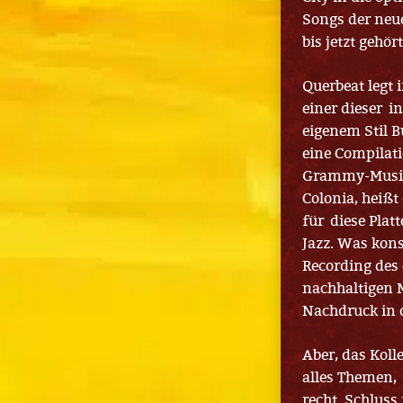
Songs der neue
bis jetzt gehö
Querbeat legt 
einer dieser i
eigenem Stil B
eine Compilat
Grammy-Musike
Colonia, heißt
für diese Plat
Jazz. Was kons
Recording des 
nachhaltigen M
Nachdruck in d
Aber, das Koll
alles Themen, 
recht. Schlus