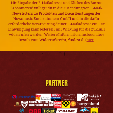
Mit Eingabe der E-Mailadresse und Klicken des Button
"Abonnieren" willigst du in die Zusendung von E-Mail-
Newslettern zu Produkten und Dienstleistungen der
Novamusic Entertainment GmbH und in die dafür
erforderliche Verarbeitung deiner E-Mailadresse ein. Die
Einwilligung kann jederzeit mit Wirkung für die Zukunft
widerrufen werden. Weitere Information, insbesondere
Details zum Widerrufsrecht, findest du
hier
.
PARTNER