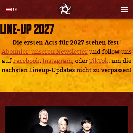
DE
LINE-UP 2027
Die ersten Acts für 2027 stehen fest
!
Abonnier' unseren Newsletter
und follow uns
auf
Facebook
,
Instagram
, oder
TikTok
, um die
nächsten Lineup-Updates nicht zu verpassen!