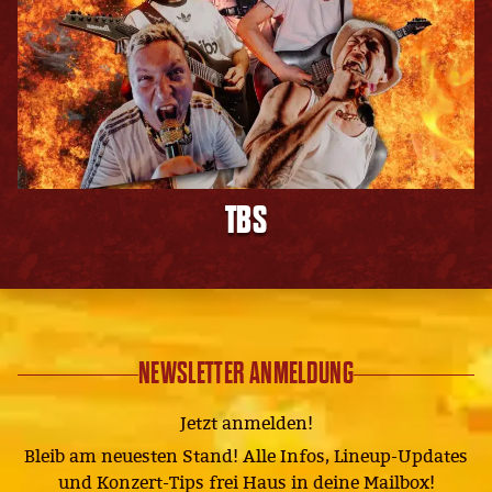
TBS
NEWSLETTER ANMELDUNG
Jetzt anmelden!
Bleib am neuesten Stand! Alle Infos, Lineup-Updates
und Konzert-Tips frei Haus in deine Mailbox!