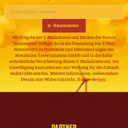
Abonnieren
Mit Eingabe der E-Mailadresse und Klicken des Button
"Abonnieren" willigst du in die Zusendung von E-Mail-
Newslettern zu Produkten und Dienstleistungen der
Novamusic Entertainment GmbH und in die dafür
erforderliche Verarbeitung deiner E-Mailadresse ein. Die
Einwilligung kann jederzeit mit Wirkung für die Zukunft
widerrufen werden. Weitere Information, insbesondere
Details zum Widerrufsrecht, findest du
hier
.