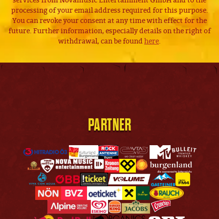
services from Novamusic Entertainment GmbH and to the
processing of your email address required for this purpose.
You can revoke your consent at any time with effect for the
future. Further information, especially details on the right of
withdrawal, can be found
here
.
PARTNER