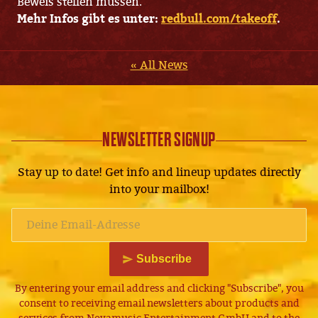
Beweis stellen müssen.
Mehr Infos gibt es unter:
redbull.com/takeoff
.
« All News
NEWSLETTER SIGNUP
Stay up to date! Get info and lineup updates directly
into your mailbox!
Subscribe
By entering your email address and clicking "Subscribe", you
consent to receiving email newsletters about products and