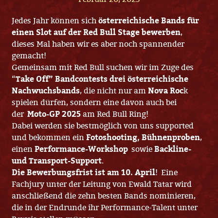
Jedes Jahr können sich
österreichische Bands für
einen Slot auf der Red Bull Stage bewerben
,
dieses Mal haben wir es aber noch spannender
gemacht!
Gemeinsam mit Red Bull suchen wir im Zuge des
“
Take Off” Bandcontests drei österreichische
Nachwuchsbands
, die nicht nur am
Nova Roc
k
spielen dürfen, sondern eine davon auch bei
der
Moto-GP 2025
am Red Bull Ring!
Dabei werden sie bestmöglich von uns supported
und bekommen ein
Fotoshooting, Bühnenproben
,
einen
Performance-Workshop
sowie
Backline-
und Transport-Support
.
Die Bewerbungsfrist ist am 10. April
! Eine
Fachjury unter der Leitung von Ewald Tatar wird
anschließend die zehn besten Bands nominieren,
die in der Endrunde ihr Performance-Talent unter