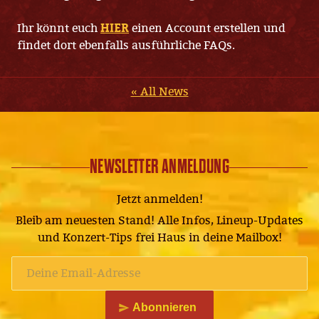
Ihr könnt euch
HIER
einen Account erstellen und
findet dort ebenfalls ausführliche FAQs.
« All News
NEWSLETTER ANMELDUNG
Jetzt anmelden!
Bleib am neuesten Stand! Alle Infos, Lineup-Updates
und Konzert-Tips frei Haus in deine Mailbox!
Abonnieren