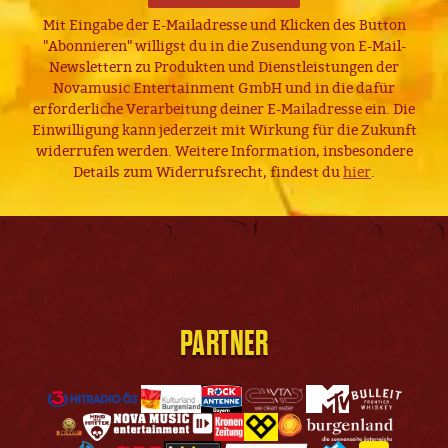
Mit Eingabe der E-Mailadresse und Klicken des Button
"Abonnieren" willigst du in die Zusendung von E-Mail-
Newslettern zu Produkten und Dienstleistungen der
Novamusic Entertainment GmbH und in die dafür
erforderliche Verarbeitung deiner E-Mailadresse ein. Die
Einwilligung kann jederzeit mit Wirkung für die Zukunft
widerrufen werden. Weitere Information, insbesondere
Details zum Widerrufsrecht, findest du
hier
.
PARTNER