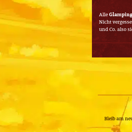
Alle
Glamping
Nicht vergess
und Co. also s
Bleib am ne