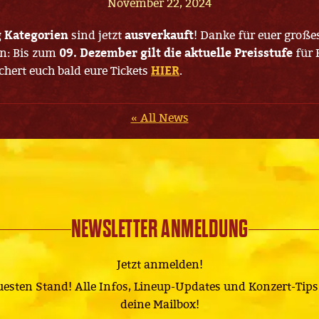
November 22, 2024
 Kategorien
sind jetzt
ausverkauft
! Danke für euer großes
en: Bis zum
09. Dezember gilt die aktuelle Preisstufe
für 
ichert euch bald eure Tickets
HIER
.
« All News
NEWSLETTER ANMELDUNG
Jetzt anmelden!
uesten Stand! Alle Infos, Lineup-Updates und Konzert-Tips 
deine Mailbox!