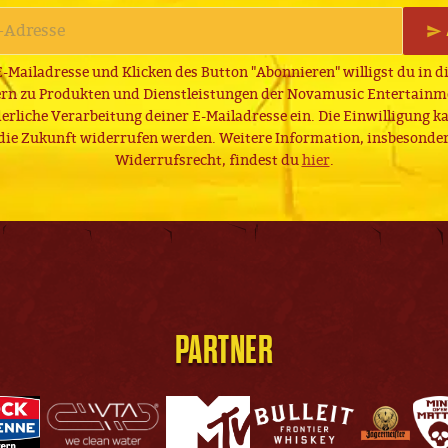
E-Mailadresse und Klicken des Button "Abonnieren" willigst du in 
ern zu Produkten und Dienstleistungen der Novamusic Entertain
derliche Verarbeitung deiner E-Mailadresse ein. Die Einwilligung ka
die Zukunft widerrufen werden. Weitere Information, insbesonder
Widerrufsrecht, findest du
hier
.
PARTNER