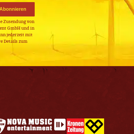
Abonnieren
die Zusendung von
ment GmbH und in
nn jederzeit mit
e Details zum