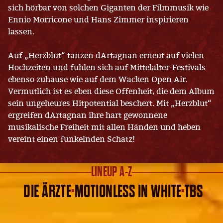
sich hörbar von solchen Giganten der Filmmusik wie
Ennio Morricone und Hans Zimmer inspirieren
lassen.
Auf „Herzblut“ tanzen dArtagnan erneut auf vielen
Hochzeiten und fühlen sich auf Mittelalter-Festivals
ebenso zuhause wie auf dem Wacken Open Air.
Vermutlich ist es eben diese Offenheit, die dem Album
sein ungeheures Hitpotential beschert. Mit „Herzblut“
ergreifen dArtagnan ihre hart gewonnene
musikalische Freiheit mit allen Händen und heben
vereint einen funkelnden Schatz!
LINEUP A-Z
DIE ÄRZTE
·
MOTIONLESS IN WHITE
·
TBS